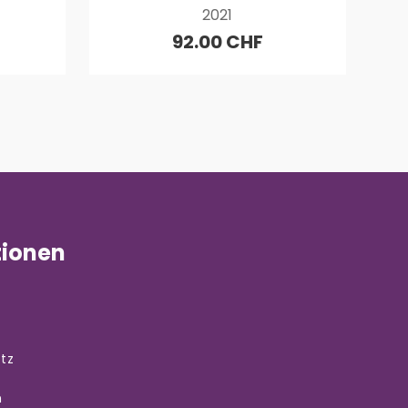
2021
92.00 CHF
tionen
tz
m