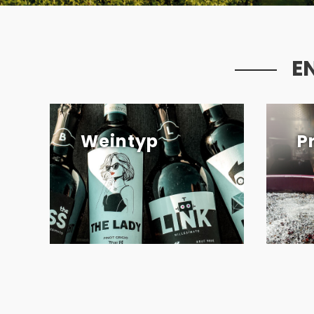
E
Weintyp
P