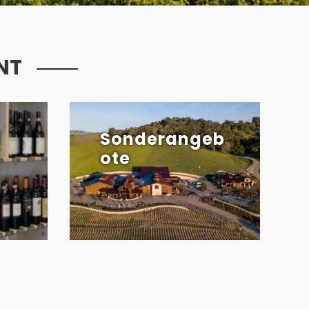
NT
i
Sonderangeb
ote