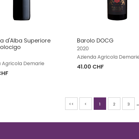
a d'Alba Superiore
Barolo DOCG
olocigo
2020
Azienda Agricola Demari
 Agricola Demarie
41.00 CHF
CHF
.
<<
<
1
2
3