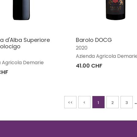
a d'Alba Superiore
Barolo DOCG
olocigo
2020
Azienda Agricola Demari
 Agricola Demarie
41.00 CHF
CHF
.
<<
<
1
2
3